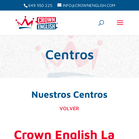
649 550 225
INFO@CROWNENGLISH.COM
Centros
Nuestros Centros
VOLVER
Crown English La