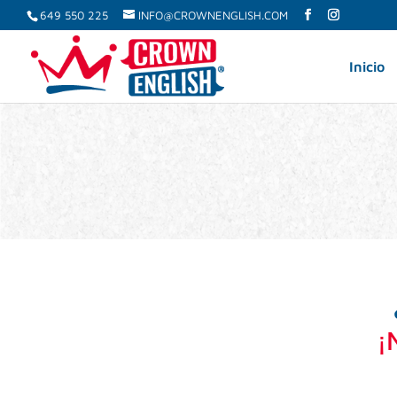
649 550 225
INFO@CROWNENGLISH.COM
Inicio
¡