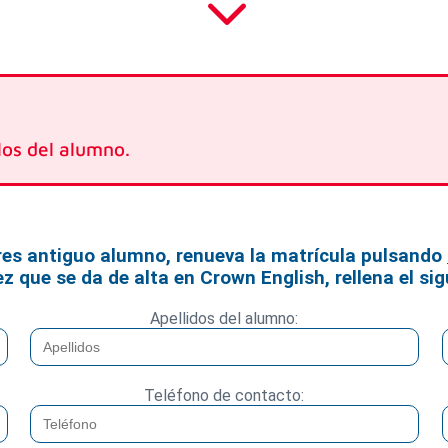
3
los del alumno.