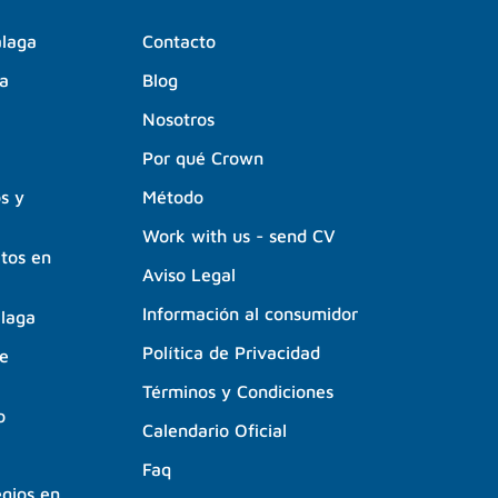
álaga
Contacto
ga
Blog
Nosotros
Por qué Crown
os y
Método
Work with us - send CV
ltos en
Aviso Legal
Información al consumidor
álaga
Política de Privacidad
de
Términos y Condiciones
o
Calendario Oficial
Faq
egios en