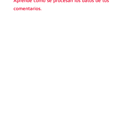
Aprende cómo se procesan los datos de tus
comentarios.
¿Te has preguntado si realmente compensa
invertir tiempo y dinero en prepararte para
un examen de Cambridge? Spoiler: la
respuesta es sí, y rotundamente sí.
Obtener un certificado oficial de
Cambridge no es solo aprobar un examen.