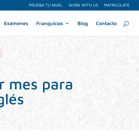
PRUEBA TU NIVEL
WORK WITH US
MATRICÚLATE
Exámenes
Franquicias
Blog
Contacto
or mes para
glés