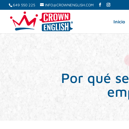
649 550 225
INFO@CROWNENGLISH.COM
Inicio
Por qué se
emp