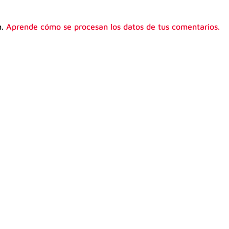
m.
Aprende cómo se procesan los datos de tus comentarios.
sa invertir tiempo y dinero en prepararte para un examen d
icado oficial de Cambridge no es solo aprobar un examen. Es 