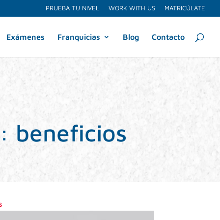
PRUEBA TU NIVEL
WORK WITH US
MATRICÚLATE
Exámenes
Franquicias
Blog
Contacto
: beneficios
s