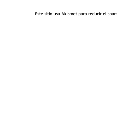
Este sitio usa Akismet para reducir el spa
¿Te has preguntado si realmente compen
sí, y rotundamente sí. Obtener un certif