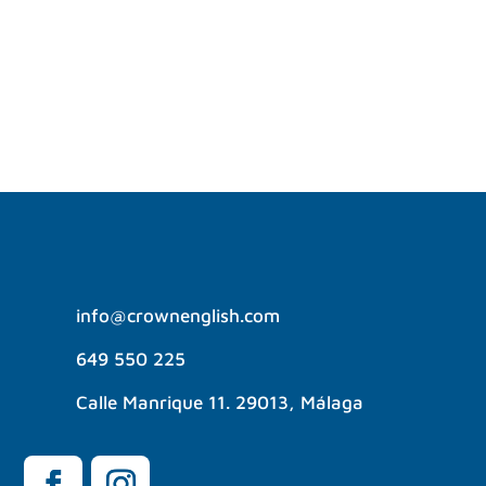
dominar a la perfección el Past Simple?
¡Quédate a leer este...
info@crownenglish.com
649 550 225
Calle Manrique 11. 29013, Málaga