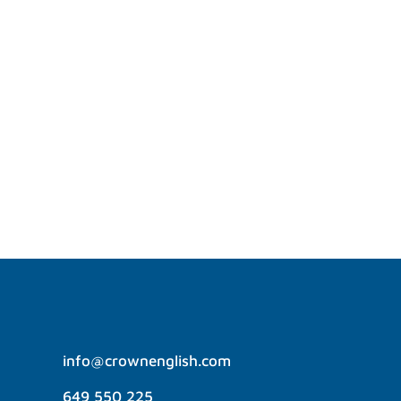
muchas partes del mundo, pero ¿te has
preguntado cómo llegó a ser así? La
evolución del inglés abarca más de 1.500
años, desde sus primeras raíces hasta
convertirse en la lengua global que
conocemos hoy. En Crown English, con...
info@crownenglish.com
649 550 225