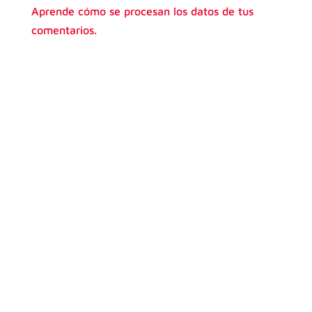
Aprende cómo se procesan los datos de tus
comentarios.
¿Te has preguntado si realmente compensa
invertir tiempo y dinero en prepararte para
un examen de Cambridge? Spoiler: la
respuesta es sí, y rotundamente sí.
Obtener un certificado oficial de