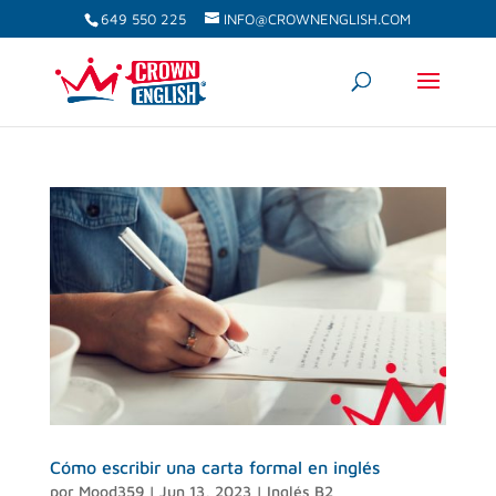
649 550 225
INFO@CROWNENGLISH.COM
Cómo escribir una carta formal en inglés
por
Mood359
|
Jun 13, 2023
|
Inglés B2