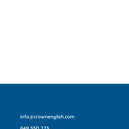
recomendamos ver películas en dicha
lengua con el objetivo de ayudar a tu
aprendizaje. Por ello, hoy te enseñamos
cuáles son las mejores películas en inglés
para nivel B1 y B2. ¿Te gustaría descubrir
las películas más...
info@crownenglish.com
649 550 225